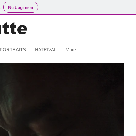
.
Nu beginnen
tte
PORTRAITS
HATRIVAL
More